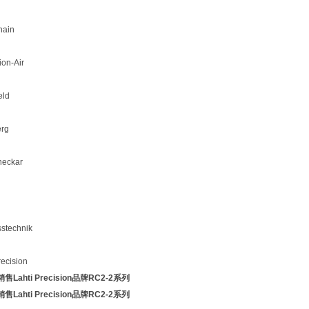
hain
ion-Air
eld
rg
neckar
stechnik
recision
Lahti Precision品牌RC2-2系列
Lahti Precision品牌RC2-2系列