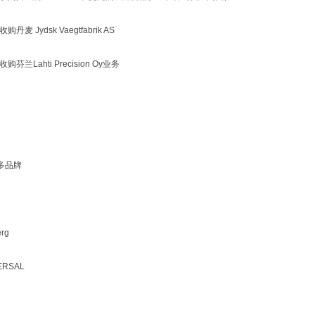
购丹麦 Jydsk Vaegtfabrik AS
收购芬兰Lahti Precision Oy业务
多品牌
rg
ERSAL