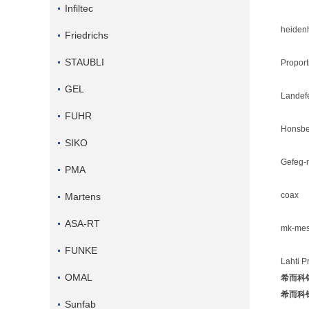
Infiltec
heiden
Friedrichs
STAUBLI
Proport
GEL
Landef
FUHR
Honsbe
SIKO
Gefeg-
PMA
coax
Martens
ASA-RT
mk-mes
FUNKE
Lahti P
OMAL
希而科销售
希而科销售
Sunfab