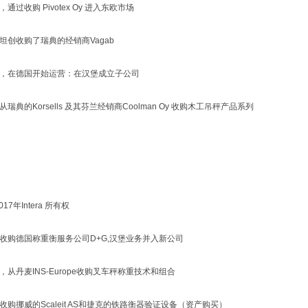
年，通过收购 Pivotex Oy 进入东欧市场
年坦创收购了瑞典的经销商Vagab
7年，在德国开始运营：在汉堡成立子公司
年从瑞典的Korsells 及其芬兰经销商Coolman Oy 收购木工吊秤产品系列
2017年Intera 所有权
3年收购德国称重衡服务公司D+G,汉堡业务并入新公司
年，从丹麦INS-Europe收购叉车秤称重技术和组合
年收购挪威的Scaleit AS和捷克的铁路衡器验证设备（资产购买）