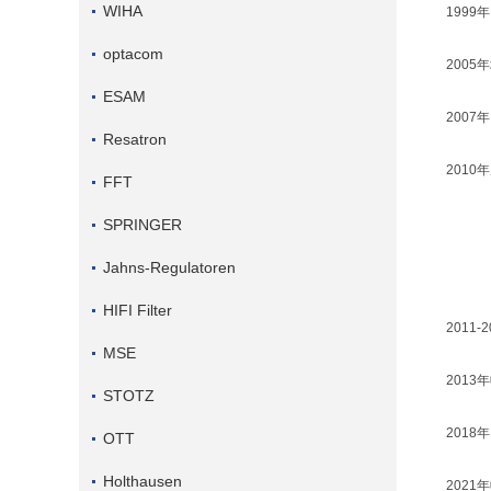
WIHA
1999
optacom
2005
ESAM
200
Resatron
2010
FFT
SPRINGER
Jahns-Regulatoren
HIFI Filter
2011-
MSE
201
STOTZ
2018
OTT
Holthausen
2021