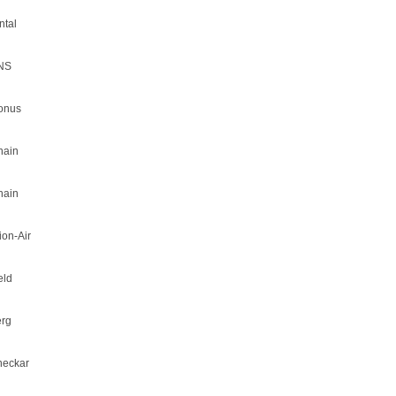
ntal
NS
onus
hain
hain
ion-Air
eld
rg
neckar