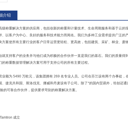
细介绍
高级称重解决方案的供应商，包括创新的称重和计量技术、生命周期服务和基于云的
秤、以客户为中心、良好的服务和技术能力而闻名。我们为多种工业需求提供广泛的
决方案使所有主要行业的客户日常运营更轻松、更高效，包括建筑、采矿、林业、废
始就支持客户的业务并与他们成为积极的合作伙伴一直是我们的基石。我们的质量得到了 I
们的称重数据管理解决方案可用于支持公司的所有主要过程。
营业额为 5490 万欧元，该集团拥有 269 名专业人员。公司在芬兰设有两个办事
国、捷克共和国、斯洛伐克、挪威和丹麦设有子公司。除了*的国内贸易外，坦创还通过
年经验的可靠合作伙伴，提供要求苛刻的称重解决方案。
Tamtron 成立