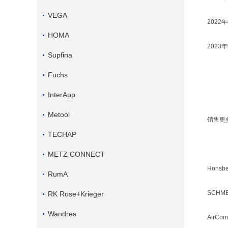
VEGA
2022年收
HOMA
2023年
Supfina
Fuchs
InterApp
Metool
销售更
TECHAP
METZ CONNECT
Honsbe
RumA
SCHM
RK Rose+Krieger
Wandres
AirCom