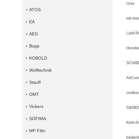
coax
ATOS
mk-mes
EA
Lahti P
AEG
Bopp
Honsbe
KOBOLD
SCHM
Wolftechnik
AirCom
Stauff
contine
OMT
Vickers
SIEME
SOFIMA
Kerb-K
MP Filtri
heiden