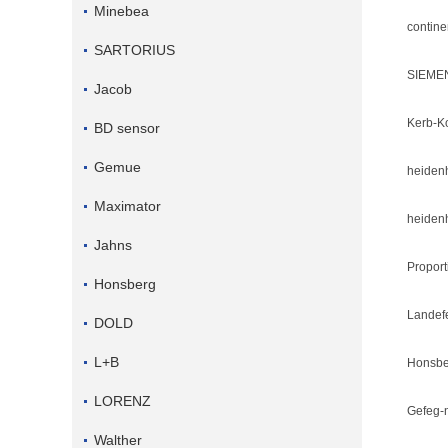
Minebea
contine
SARTORIUS
SIEME
Jacob
Kerb-K
BD sensor
Gemue
heiden
Maximator
heiden
Jahns
Proport
Honsberg
Landef
DOLD
L+B
Honsbe
LORENZ
Gefeg-
Walther