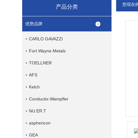
您现在
产品分类
优势品牌
CARLO GAVAZZI
Fort Wayne Metals
TOELLNER
AFS
Kelch
Conductix-Wampfler
NU.ER.T
asphericon
GEA