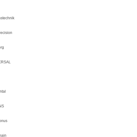
stechnik
recision
rg
ERSAL
ntal
NS
onus
hain