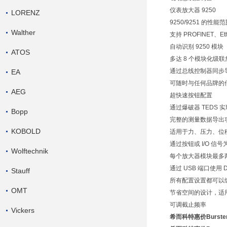
仪表放大器 9250
LORENZ
9250/9251 的性能
Walther
支持 PROFINET、Et
自动识别 9250 模块
ATOS
多达 8 个模块化级
通过总线控制器同步导
EA
可随时与任何品牌的
AEG
超快速按钮配置
通过爆破器 TEDS
Bopp
完整的测量数据导出
KOBOLD
适用于力、压力、位
通过按钮或 I/O 信
Wolftechnik
每个放大器模块最多
通过 USB 端口使用 D
Stauff
所有配置设置都可以
OMT
节省空间的设计，适
可调截止频率
Vickers
希而科特惠价Burste