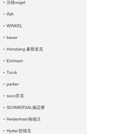
沃格vogel
INA
WINKEL
bauer
Honsberg 豪斯派克
Erichsen
Turck
parker
suco苏克
SCHMERSAL施迈赛
Heidenhain海德汉
Hydac贺德克