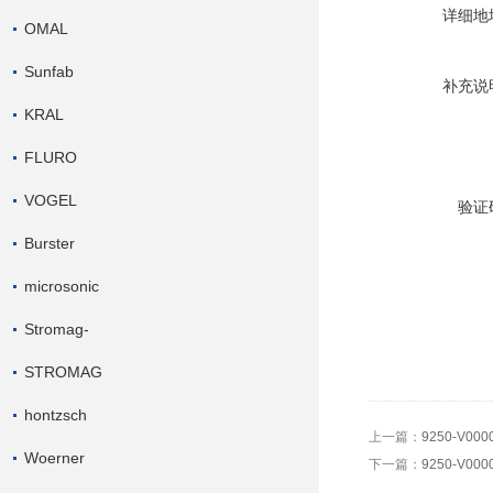
详细地
OMAL
Sunfab
补充说
KRAL
FLURO
VOGEL
验证
Burster
microsonic
Stromag-
STROMAG
hontzsch
上一篇：
9250-V00
Woerner
下一篇：
9250-V0