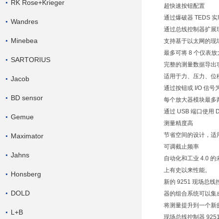
RK Rose+Krieger
超快速按钮配置
通过爆破器 TEDS
Wandres
通过总线控制器扩展
Minebea
支持基于以太网的现场总线，
最多可将 8 个仪表
SARTORIUS
完整的测量数据导出
适用于力、压力、位
Jacob
通过按钮或 I/O 信
BD sensor
每个放大器模块最多
通过 USB 端口使用 D
Gemue
测量精度高
节省空间的设计，适
Maximator
可调截止频率
Jahns
自动化和工业 4.
上有史以来性能。
Honsberg
新的 9251 现场
DOLD
器的组合系统可以集
将测量提升到一个新
L+B
现场总线控制器 925