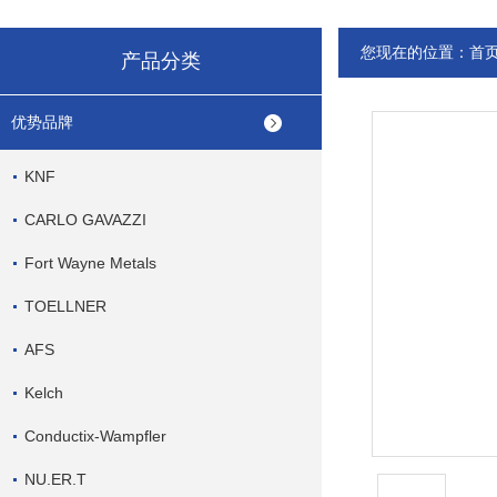
您现在的位置：
首
产品分类
优势品牌
KNF
CARLO GAVAZZI
Fort Wayne Metals
TOELLNER
AFS
Kelch
Conductix-Wampfler
NU.ER.T