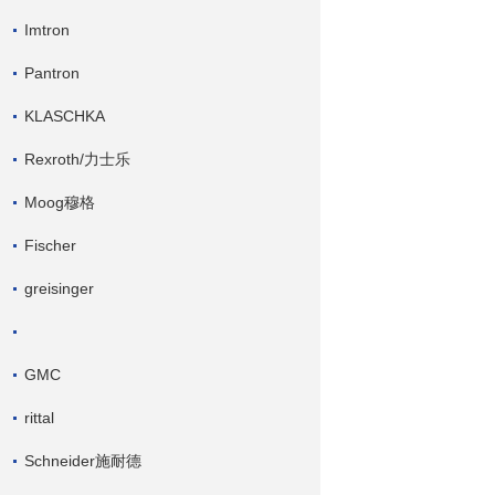
Imtron
Pantron
KLASCHKA
Rexroth/力士乐
Moog穆格
Fischer
greisinger
GMC
rittal
Schneider施耐德