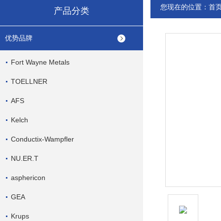
您现在的位置：
首
产品分类
优势品牌
Fort Wayne Metals
TOELLNER
AFS
Kelch
Conductix-Wampfler
NU.ER.T
asphericon
GEA
Krups