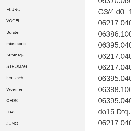
06370.060
FLURO
G3/4 d0=
VOGEL
06217.04
Burster
06386.10
06395.04
microsonic
06217.04
Stromag-
06217.04
STROMAG
06395.04
hontzsch
06388.10
Woerner
06395.040
CEDS
do15 Dtq.
HAWE
06217.04
JUMO