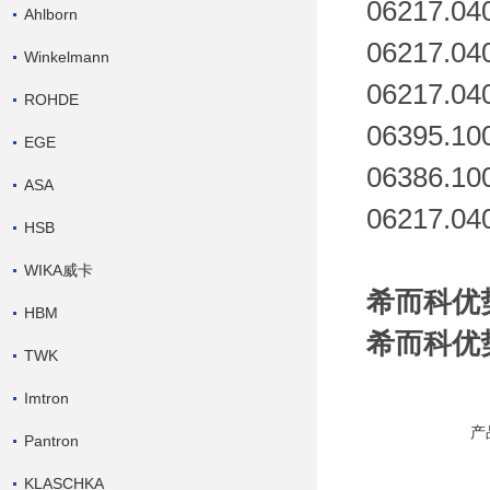
06217.04
Ahlborn
06217.04
Winkelmann
06217.04
ROHDE
06395.10
EGE
06386.10
ASA
06217.04
HSB
WIKA威卡
希而科优势
HBM
希而科优势
TWK
Imtron
产
Pantron
KLASCHKA