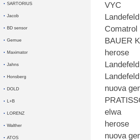
VYC
SARTORIUS
Landefeld
Jacob
Comatrol
BD sensor
BAUER 
Gemue
herose
Maximator
Landefeld
Jahns
Landefeld
Honsberg
nuova gen
DOLD
PRATISS
L+B
elwa
LORENZ
herose
Walther
nuova gen
ATOS