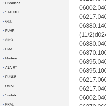
Friedrichs
06002.04
STAUBLI
06217.04
GEL
06380.140
FUHR
(11/2)d02
SIKO
06380.04
PMA
06370.10
Martens
06395.04
ASA-RT
06395.10
FUNKE
06217.06
OMAL
06217.04
Sunfab
06002.04
KRAL