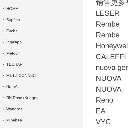
销售更多
HOMA
LESER
Supfina
Rembe
Fuchs
Rembe
InterApp
Honeywel
Metool
CALEFFI
TECHAP
nuova gen
METZ CONNECT
NUOVA
RumA
NUOVA
RK Rose+Krieger
Reno
Wandres
EA
Minebea
VYC