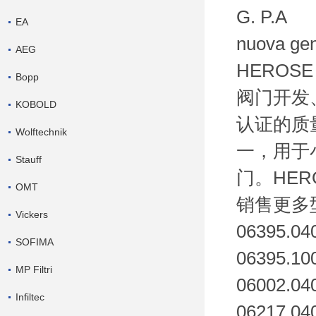
G. P.A
EA
nuova gen
AEG
HERO
Bopp
阀门开发
KOBOLD
认证的质
Wolftechnik
一，用于小
Stauff
门。HER
OMT
销售更多
Vickers
06395.04
SOFIMA
06395.10
MP Filtri
06002.04
Infiltec
06217.04