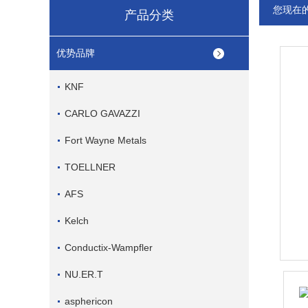
您现在
产品分类
优势品牌
KNF
CARLO GAVAZZI
Fort Wayne Metals
TOELLNER
AFS
Kelch
Conductix-Wampfler
NU.ER.T
asphericon