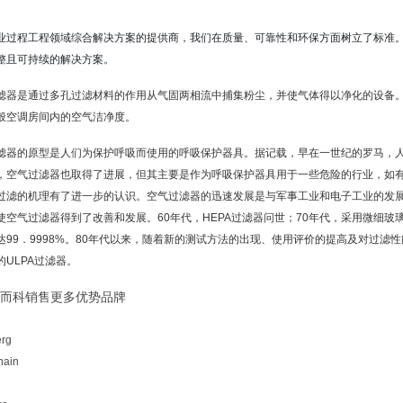
业过程工程领域综合解决方案的提供商，我们在质量、可靠性和环保方面树立了标准
整且可持续的解决方案。
滤器是通过多孔过滤材料的作用从
气固两相流
中捕集粉尘，并使气体得以净化的设备
般空调房间内的空气洁净度。
滤器的原型是人们为保护呼吸而使用的呼吸保护器具。据记载，早在一世纪的
罗马
，
，空气过滤器也取得了进展，但其主要是作为呼吸保护器具用于一些危险的行业，如有
过滤的机理有了进一步的认识。空气过滤器的迅速发展是与军事工业和电子工业的发展
使空气过滤器得到了改善和发展。60年代，
HEPA过滤器
问世；70年代，采用微细玻璃
达99．9998%。80年代以来，随着新的测试方法的出现、使用评价的提高及对过滤
的ULPA过滤器。
而科销售更多优势品牌
rg
hain