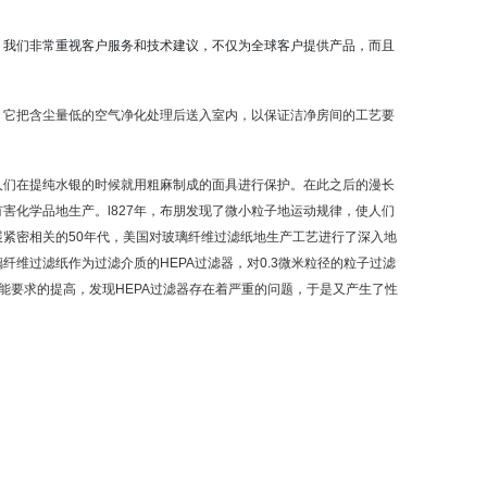
。我们非常重视客户服务和技术建议，不仅为全球客户提供产品，而且
。它把含尘量低的空气净化处理后送入室内，以保证洁净房间的工艺要
人们在提纯
水银
的时候就用粗麻制成的面具进行保护。在此之后的漫长
害化学品地生产。l827年，布朋发现了微小粒子地运动规律，使人们
紧密相关的50年代，美国对
玻璃纤维
过滤纸
地生产工艺进行了深入地
纤维过滤纸作为过滤介质的HEPA过滤器，对0.3微米粒径的粒子过滤
性能要求的提高，发现HEPA过滤器存在着严重的问题，于是又产生了性