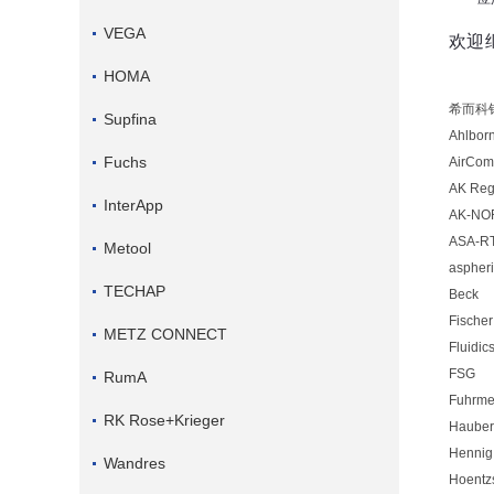
VEGA
欢迎
HOMA
希而科
Supfina
Ahlbor
Fuchs
AirCom
AK Reg
InterApp
AK-NO
ASA-R
Metool
aspher
TECHAP
Beck
Fischer
METZ CONNECT
Fluidic
FSG
RumA
Fuhrme
RK Rose+Krieger
Hauber-
Hennig
Wandres
Hoentz