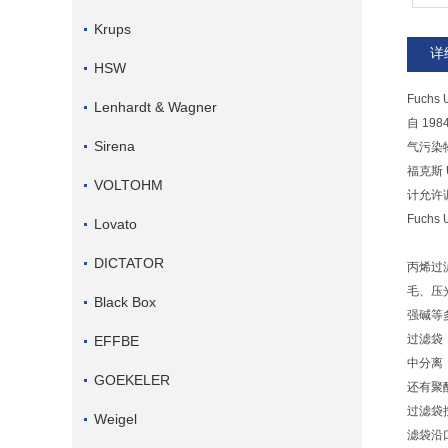
Krups
详
HSW
Fuchs
Lenhardt & Wagner
自 19
Sirena
气污染
福克斯
VOLTOHM
计允许
Fuc
Lovato
DICTATOR
丙烯过
毛、压
Black Box
强碱等
过滤袋
EFFBE
中分离
GOEKELER
还有聚
过滤袋
Weigel
滤袋沿