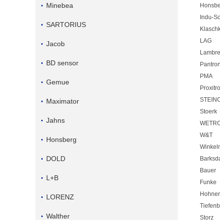
Minebea
Honsbe
Indu-So
SARTORIUS
Klasch
LAG
Jacob
Lambre
BD sensor
Pantro
PMA
Gemue
Proxitr
STEIN
Maximator
Stoerk
Jahns
WETR
W&T
Honsberg
Winkel
DOLD
Barksd
Bauer
L+B
Funke
Hohner
LORENZ
Tiefen
Walther
Storz