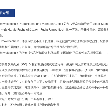
细介绍
 Umwelttechnik Produktions- und Vertriebs-GmbH 总部位于乌尔姆附近
84 年由 Harald Fuchs 创立以来，Fuchs Umwelttechnik 一直致力
物。
 Umwelttechnik，环境保护远不止于低能耗。我们的抽气和过滤系统结构坚固
调整和扩展阶段，以长期、可持续地运行您的抽气和过滤装置。
hs Umwelttechnik 的所有抽气和过滤设备都代表着“德国制造"的工程性能和质
滤袋是以聚丙烯（PP）为材质制成的袋状过滤元件，采用针刺无纺布形成三维深度迂
光或覆膜处理增强性能过滤精度范围为1-200微米，沿口材料包括不锈钢圈、镀锌钢
多种化学物质，工作温度可达90-110℃，广泛应用于石油化工、涂料油漆、生物医
，一种过滤元件，在外加作用力下，使悬浮液中的液体或含固体颗粒的气流中的气体
，主要用于对流体（液体或气体）进行提纯和净化。过滤袋是众多过滤元件中的一种
酯、尼龙、聚四氟乙烯等不同材质
按照不同方法进行分类，主要有以下几种：
口材料：不锈钢圈，镀锌钢圈以及聚丙烯塑料圈