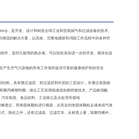
的 Staig-Steinberg，是开发、设计和制造全球工业和贸易抽气和过滤设备的技术。
于开发智能、高质量和潮流的解决方案，以高效、完整地捕获和消除工作流程中的各种空
，配备的组件，是经久耐用的跑步者。可以轻松添加进一步的开发。模块化设
量工作——在产生空气污染物的所有工作场所提供可靠的健康保护和的安全
回结构，具有预过滤层、初过滤层和外层的三层设计，并通过表面烧
圈和聚丙烯塑料圈，缝合工艺采用线缝或热熔焊接技术。产品耐强酸、
药、汽车制造、食品饮料、工业除尘及水处理等领域
能够透过，而将固体颗粒进行截留，从而达到使固体颗粒从液体或气体
形式，除此之外，还有过滤器、过滤芯等。从材质上看，除聚丙烯外，