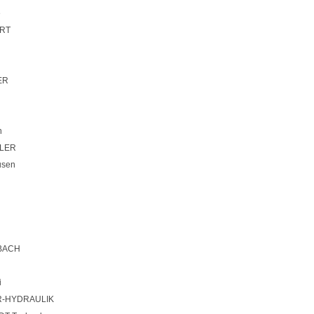
e
RT
ER
n
LER
usen
BACH
i
-HYDRAULIK