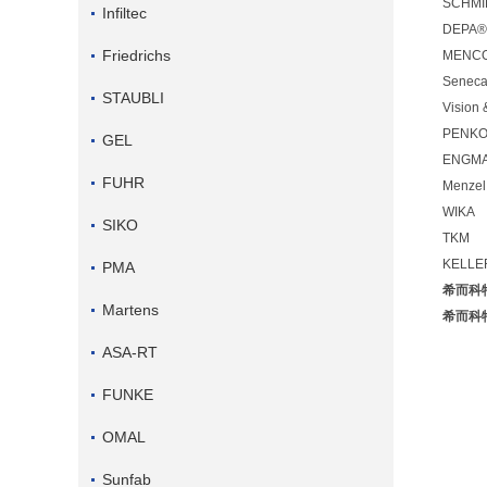
SCHMID
Infiltec
DEPA®
Friedrichs
MENC
Senec
STAUBLI
Vision 
PENK
GEL
ENGM
FUHR
Menzel
WIKA
SIKO
TKM
KELLE
PMA
希而科特
Martens
希而科特
ASA-RT
FUNKE
OMAL
Sunfab