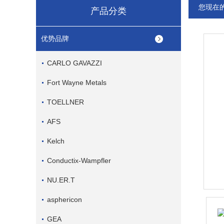
您现在
产品分类
优势品牌
CARLO GAVAZZI
Fort Wayne Metals
TOELLNER
AFS
Kelch
Conductix-Wampfler
NU.ER.T
asphericon
GEA