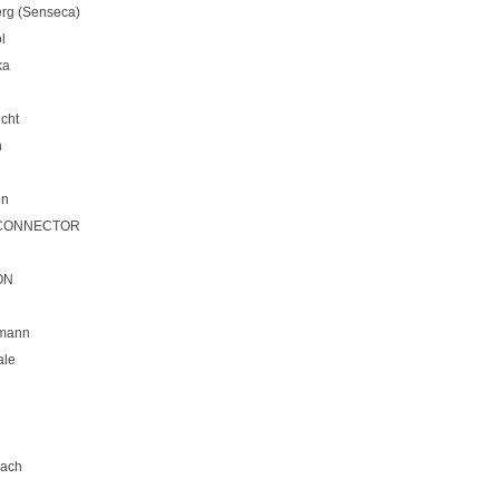
rg (Senseca)
l
ka
cht
n
on
CONNECTOR
ON
mann
ale
bach