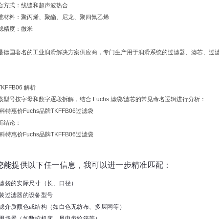
合方式：线缝和超声波热合
维材料：聚丙烯、聚酯、尼龙、聚四氟乙烯
滤精度：微米
hs 是德国著名的工业润滑解决方案供应商，专门生产用于润滑系统的过滤器、滤芯、
KFFB06 解析
该型号按字母和数字逐段拆解，结合 Fuchs 滤袋/滤芯的常见命名逻辑进行分析：
析结论：
您能提供以下任一信息，我可以进一步精准匹配：
滤袋的实际尺寸（长、口径）
装过滤器的设备型号
滤介质颜色或结构（如白色无纺布、多层网等）
用场景（如数控机床、风电齿轮箱等）