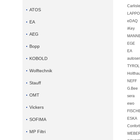
Carlisl
ATOS
LAPPO
eDAQ
EA
iKey
AEG
MANN
EGE
Bopp
EA
KOBOLD
autose
TYROL
Wolftechnik
Holtha
NEFF
Stauff
G.Bee
OMT
sera
ewo
Vickers
FISCH
ESKA
SOFIMA
Confort
MP Filtri
WEBER