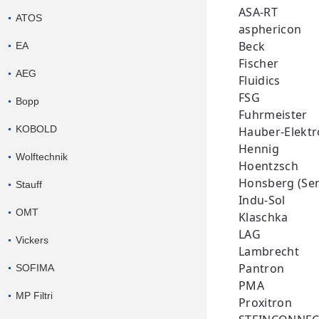
ASA-RT
ATOS
asphericon
Beck
EA
Fischer
AEG
Fluidics
FSG
Bopp
Fuhrmeister
KOBOLD
Hauber-Elektr
Hennig
Wolftechnik
Hoentzsch
Honsberg (Se
Stauff
Indu-Sol
OMT
Klaschka
LAG
Vickers
Lambrecht
Pantron
SOFIMA
PMA
MP Filtri
Proxitron