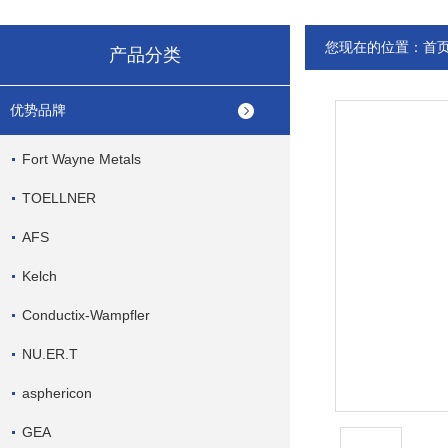
您现在的位置：
首
产品分类
优势品牌
Fort Wayne Metals
TOELLNER
AFS
Kelch
Conductix-Wampfler
NU.ER.T
asphericon
GEA