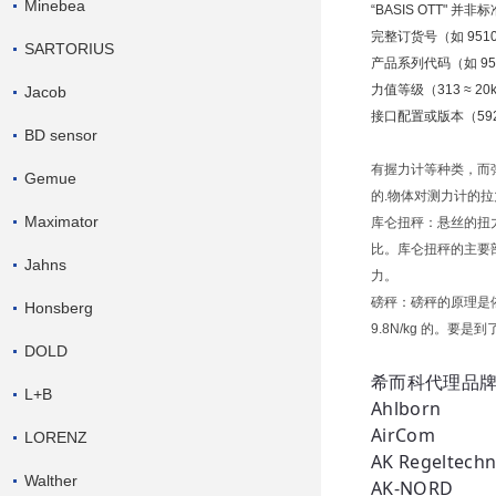
Minebea
“BASIS OTT" 
完整订货号（如 951
SARTORIUS
产品系列代码（如 9510
力值等级（313 ≈ 20
Jacob
接口配置或版本（59
BD sensor
有握力计等种类，而
Gemue
的.物体对测力计的拉
Maximator
库仑扭秤：悬丝的扭
比。库仑扭秤的主要
Jahns
力。
磅秤：磅秤的原理是
Honsberg
9.8N/kg 的。
DOLD
希而科代理品
L+B
Ahlborn
AirCom
LORENZ
AK Regeltechn
Walther
AK-NORD