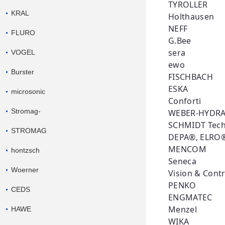
TYROLLER
KRAL
Holthausen
NEFF
FLURO
G.Bee
sera
VOGEL
ewo
Burster
FISCHBACH
ESKA
microsonic
Conforti
Stromag-
WEBER-HYDRA
SCHMIDT Tech
STROMAG
DEPA®, ELRO
MENCOM
hontzsch
Seneca
Woerner
Vision & Contr
PENKO
CEDS
ENGMATEC
Menzel
HAWE
WIKA