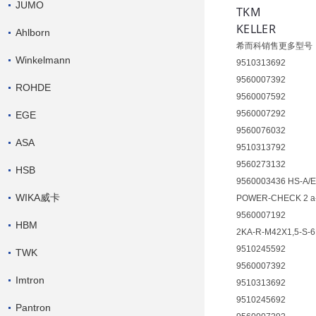
JUMO
TKM
KELLER
Ahlborn
希而科销售更多型号
Winkelmann
9510313692
9560007392
ROHDE
9560007592
9560007292
EGE
9560076032
ASA
9510313792
9560273132
HSB
9560003436 HS-A/E 
WIKA威卡
POWER-CHECK 2 a-
9560007192
HBM
2KA-R-M42X1,5-S-
9510245592
TWK
9560007392
Imtron
9510313692
9510245692
Pantron