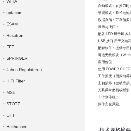
WIHA
自动模式：在换刀时
optacom
节能模式：延长电池
数据存储：可存储多达 
ESAM
显示与接口：
配备 LED 显示屏 
Resatron
USB 接口 用于充
FFT
配套软件：提供专用
可选无线模块（Wirel
SPRINGER
应用价值
使用 POWER-CHEC
Jahns-Regulatoren
工件报废（因振动导
HIFI Filter
主轴损坏（微动磨损
刀具异常磨损或断裂
MSE
非计划停机；
STOTZ
操作安全风险。
OTT
Holthausen
技术规格摘要（