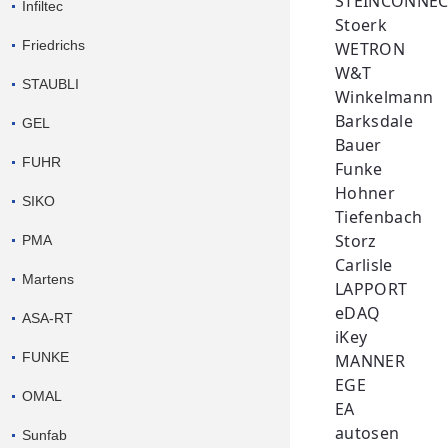
STEINCONNE
Infiltec
Stoerk
Friedrichs
WETRON
W&T
STAUBLI
Winkelmann
Barksdale
GEL
Bauer
FUHR
Funke
Hohner
SIKO
Tiefenbach
Storz
PMA
Carlisle
Martens
LAPPORT
eDAQ
ASA-RT
iKey
FUNKE
MANNER
EGE
OMAL
EA
autosen
Sunfab