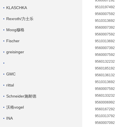
9560007292
9510197492
KLASCHKA
9560007592
Rexroth/力士乐
9510313692
9560007392
Moog穆格
9560007592
Fischer
9510313692
9560007392
greisinger
9560007592
9560132232
9560185192
GMC
9560136132
9510313692
rittal
9560007592
9560133232
Schneider施耐德
9560006992
沃格vogel
9560167292
9510313792
INA
9560007092