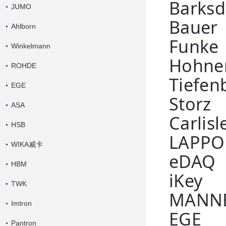
Barksd
JUMO
Bauer
Ahlborn
Funke
Winkelmann
Hohne
ROHDE
Tiefen
EGE
Storz
ASA
Carlisl
HSB
LAPPO
WIKA威卡
eDAQ
HBM
iKey
TWK
MANN
Imtron
EGE
Pantron