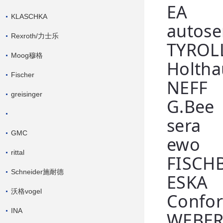
EA
KLASCHKA
autose
Rexroth/力士乐
TYROL
Moog穆格
Holtha
Fischer
NEFF
greisinger
G.Bee
sera
GMC
ewo
rittal
FISCH
Schneider施耐德
ESKA
沃格vogel
Confor
INA
WEBER