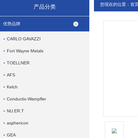
您现在的位置：
首
产品分类
优势品牌
CARLO GAVAZZI
Fort Wayne Metals
TOELLNER
AFS
Kelch
Conductix-Wampfler
NU.ER.T
asphericon
GEA