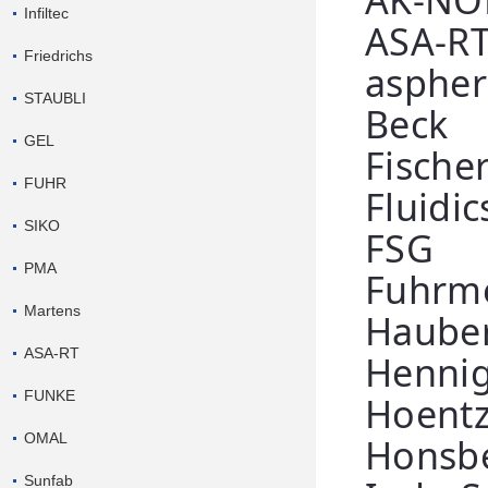
AK-NO
Infiltec
ASA-R
Friedrichs
aspher
STAUBLI
Beck
GEL
Fische
FUHR
Fluidic
SIKO
FSG
PMA
Fuhrme
Martens
Hauber
ASA-RT
Henni
FUNKE
Hoent
OMAL
Honsbe
Sunfab