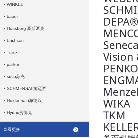
WINKEL
SCHMI
bauer
DEPA®
Honsberg 豪斯派克
MENC
Erichsen
Senec
Vision
Turck
PENK
parker
ENGM
suco苏克
Menze
SCHMERSAL施迈赛
WIKA
Heidenhain海德汉
TKM
Hydac贺德克
KELLE
查看更多