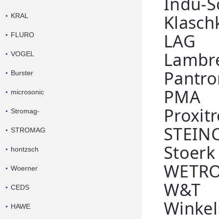
Indu-S
Klasch
KRAL
LAG
FLURO
Lambr
VOGEL
Pantro
Burster
PMA
microsonic
Proxit
Stromag-
STEIN
STROMAG
Stoerk
hontzsch
WETR
Woerner
W&T
CEDS
Winke
HAWE