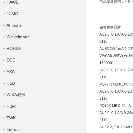
电流测量范围：不同型
HAWE
JUMO
Ahlborn
销售更多品牌
AU2.0, 0-1 A/ A:0-2
Winkelmann
2110
ROHDE
AUE2.2\0-1mA/4-2
V/AC36-265V);Art.N
EGE
1500001
AU2.0, 0-1 A/ A:0-2
ASA
2110
HSB
PQ72K; MB:0.10V; 
AU2.0, 0-1 A/ A:0-2
WIKA威卡
2110
PQ72K MB:0-20mA;
HBM
AU2.0, 0-1 A/A:0-2
TWK
2110
AUE2.2; E:0-1A IMU
Imtron