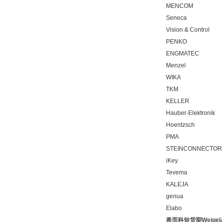
MENCOM
Seneca
Vision & Control
PENKO
ENGMATEC
Menzel
WIKA
TKM
KELLER
Hauber-Elektronik
Hoentzsch
PMA
STEINCONNECTOR
iKey
Tevema
KALEJA
genua
Elabo
希而科短货期Weige