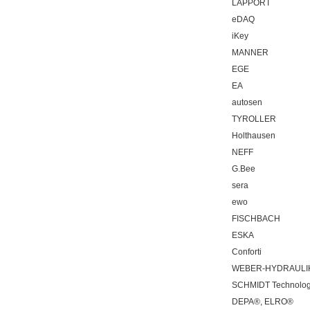
LAPPORT
eDAQ
iKey
MANNER
EGE
EA
autosen
TYROLLER
Holthausen
NEFF
G.Bee
sera
ewo
FISCHBACH
ESKA
Conforti
WEBER-HYDRAULI
SCHMIDT Technolo
DEPA®, ELRO®