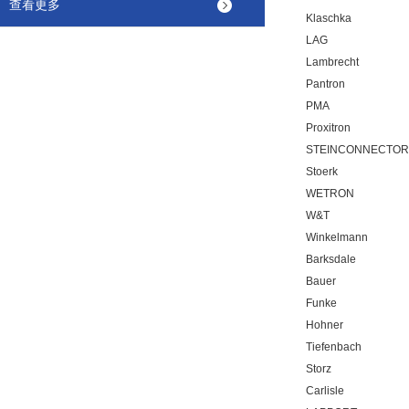
查看更多
Klaschka
LAG
Lambrecht
Pantron
PMA
Proxitron
STEINCONNECTOR
Stoerk
WETRON
W&T
Winkelmann
Barksdale
Bauer
Funke
Hohner
Tiefenbach
Storz
Carlisle