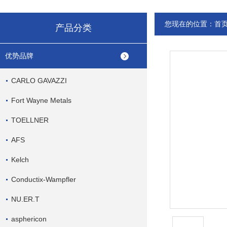
您现在的位置：
首
产品分类
优势品牌
CARLO GAVAZZI
Fort Wayne Metals
TOELLNER
AFS
Kelch
Conductix-Wampfler
NU.ER.T
asphericon