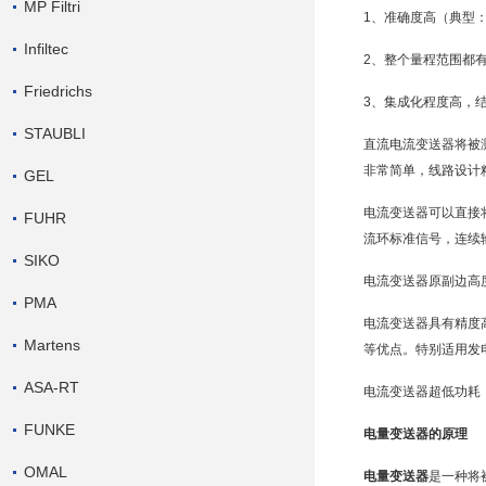
MP Filtri
1、准确度高（典型：0.
Infiltec
2、整个
量程
范围都
Friedrichs
3、集成化程度高，
STAUBLI
直流电流变送器
将被
非常简单，线路设计
GEL
电流变送器可以直接将
FUHR
流环标准信号，连续
SIKO
电流变送器原副边高
PMA
电流变送器具有精度
Martens
等优点。特别适用
发
ASA-RT
电流变送器超低功耗，
FUNKE
电量变送器
的原理
OMAL
电量变送器
是一种将