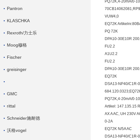
PQ72K,4-20mA/0-1
Pantron
70CB14062081,RP9
VUW4,0
KLASCHKA
EQ72K Artikelnr.80
PQ 72K
Rexroth/力士乐
DPA10-30E10R 200
Moog穆格
FU2.2
A1U2.2
Fischer
FU2.2
DPA10-30E10R 200
greisinger
EQ72K
DSA13-NP40/C1R-0
684.120.0323;EQ72
GMC
PQ72K,4-20mA/0-1
rittal
Artikel: 147.135.15
AX A AC, UH 230V A
Schneider施耐德
0-2A
EQ72K N/5A AC
沃格vogel
DSA13-NP40/C1R-0