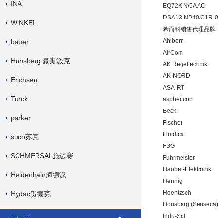
INA
EQ72K N/5A AC
DSA13-NP40/C1R-0
WINKEL
希而科销售代理品牌
Ahlborn
bauer
AirCom
Honsberg 豪斯派克
AK Regeltechnik
AK-NORD
Erichsen
ASA-RT
Turck
asphericon
Beck
parker
Fischer
Fluidics
suco苏克
FSG
SCHMERSAL施迈赛
Fuhrmeister
Hauber-Elektronik
Heidenhain海德汉
Hennig
Hoentzsch
Hydac贺德克
Honsberg (Senseca)
Indu-Sol