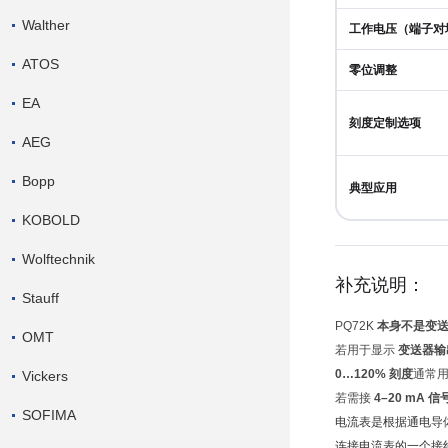
Walther
工作电压（端子对
ATOS
零位调整
EA
刻度定制选项
AEG
Bopp
典型应用
KOBOLD
Wolftechnik
补充说明：
Stauff
PQ72K
本身不是变
OMT
若用于显示
变送器输出
0…120% 刻度
通常用
Vickers
若需接
4–20 mA 信
SOFIMA
电流表是根据通电
导
连接电流表的一个
接