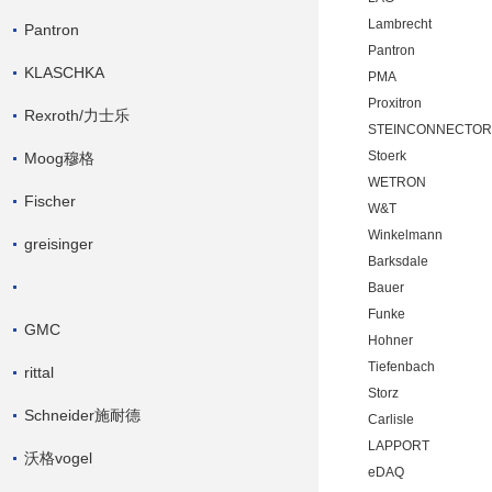
Lambrecht
Pantron
Pantron
KLASCHKA
PMA
Proxitron
Rexroth/力士乐
STEINCONNECTOR
Stoerk
Moog穆格
WETRON
Fischer
W&T
Winkelmann
greisinger
Barksdale
Bauer
Funke
GMC
Hohner
Tiefenbach
rittal
Storz
Schneider施耐德
Carlisle
LAPPORT
沃格vogel
eDAQ