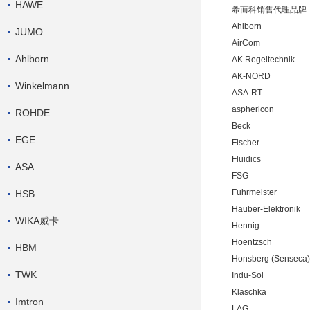
HAWE
希而科销售代理品牌
Ahlborn
JUMO
AirCom
Ahlborn
AK Regeltechnik
AK-NORD
Winkelmann
ASA-RT
asphericon
ROHDE
Beck
EGE
Fischer
Fluidics
ASA
FSG
Fuhrmeister
HSB
Hauber-Elektronik
WIKA威卡
Hennig
Hoentzsch
HBM
Honsberg (Senseca)
TWK
Indu-Sol
Klaschka
Imtron
LAG