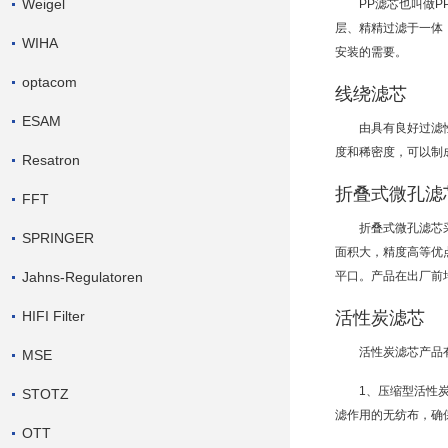
Weigel
PP滤芯也叫做P
层、精精过滤于一体，
WIHA
安装的需要。
optacom
线绕滤芯
ESAM
由具有良好
过滤
度和稀密度，可以制
Resatron
折叠式微孔滤
FFT
折叠式微孔滤芯
SPRINGER
面积大，精度高等优
Jahns-Regulatoren
平口。产品在出厂前
HIFI Filter
活性炭滤芯
活性炭滤芯产品
MSE
1、压缩型活性
STOTZ
滤作用的无纺布，确
OTT