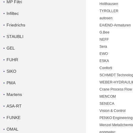
MP Filtri
Holthausen
TYROLLER
Infiltec
autosen
Friedrichs
EA/END-Armaturen
G.Bee
STAUBLI
NEFF
Sera
GEL
EWO
FUHR
ESKA
Conforti
SIKO
SCHMIDT Technolo
WEBER-HYDRAULI
PMA
Crane Process Flow
Martens
MENCOM
SENECA
ASA-RT
Vision & Control
FUNKE
PENKO Engineering 
Menzel Metallchemi
OMAL
engmatec