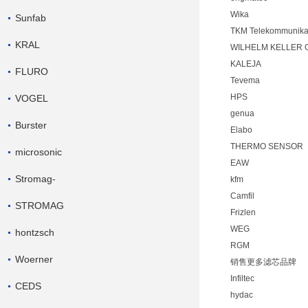
Wika
Sunfab
TKM Telekommunikat
KRAL
WILHELM KELLER 
KALEJA
FLURO
Tevema
HPS
VOGEL
genua
Burster
Elabo
THERMO SENSOR
microsonic
EAW
Stromag-
kfm
Camfil
STROMAG
Frizlen
WEG
hontzsch
RGM
Woerner
销售更多滤芯品牌
Infiltec
CEDS
hydac