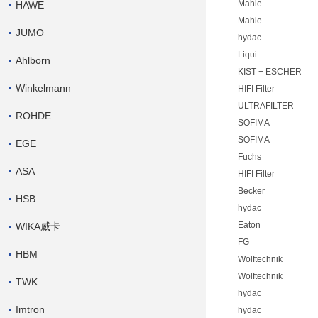
Mahle
HAWE
Mahle
JUMO
hydac
Liqui
Ahlborn
KIST + ESCHER
Winkelmann
HIFI Filter
ULTRAFILTER
ROHDE
SOFIMA
SOFIMA
EGE
Fuchs
ASA
HIFI Filter
Becker
HSB
hydac
Eaton
WIKA威卡
FG
HBM
Wolftechnik
Wolftechnik
TWK
hydac
Imtron
hydac