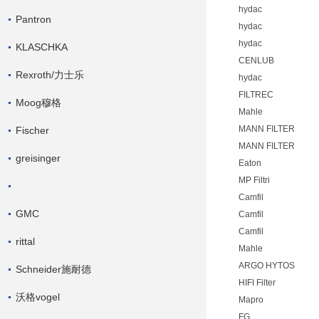
hydac
Pantron
hydac
hydac
KLASCHKA
CENLUB
Rexroth/力士乐
hydac
FILTREC
Moog穆格
Mahle
MANN FILTER
Fischer
MANN FILTER
greisinger
Eaton
MP Filtri
Camfil
GMC
Camfil
Camfil
rittal
Mahle
ARGO HYTOS
Schneider施耐德
HIFI Filter
沃格vogel
Mapro
FG