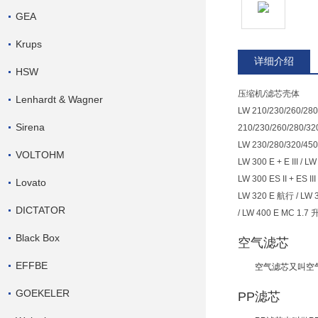
GEA
Krups
详细介绍
HSW
压缩机/
滤芯壳体
Lenhardt & Wagner
LW 210/230/260/280
Sirena
210/230/260/280/32
LW 230/280/320/450
VOLTOHM
LW 300 E + E III / LW 
LW 300 ES II + ES III 
Lovato
LW 320 E 航行 / LW 
DICTATOR
/ LW 400 E MC 1
Black Box
空气滤芯
EFFBE
空气
滤芯
又叫空
GOEKELER
PP滤芯