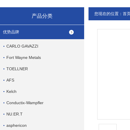
您现在的位置：
首
产品分类
优势品牌
CARLO GAVAZZI
Fort Wayne Metals
TOELLNER
AFS
Kelch
Conductix-Wampfler
NU.ER.T
asphericon