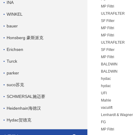
INA
MP Filtri
ULTRAFILTER
WINKEL
SF Filter
bauer
MP Filtri
MP Filtri
Honsberg 豪斯派克
ULTRAFILTER
Erichsen
SF Filter
MP Filtri
Turck
BALDWIN
BALDWIN
parker
hydac
suco苏克
hydac
UFI
SCHMERSAL施迈赛
Mahle
vaculift
Heidenhain海德汉
Lenhardt & Wagner
Hydac贺德克
FG
MP Filtri