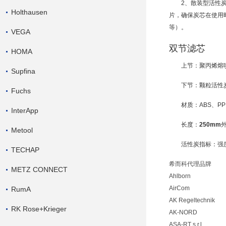
2、散装型活性
Holthausen
片，确保炭芯在使用
等）。
VEGA
双节滤芯
HOMA
上节：
聚丙烯
熔
Supfina
下节：颗粒活性
Fuchs
材质：ABS、PP
InterApp
长度：
250mm
Metool
活性炭指标：强度
TECHAP
希而科代理品牌
METZ CONNECT
Ahlborn
AirCom
RumA
AK Regeltechnik
RK Rose+Krieger
AK-NORD
ASA-RT s.r.l.