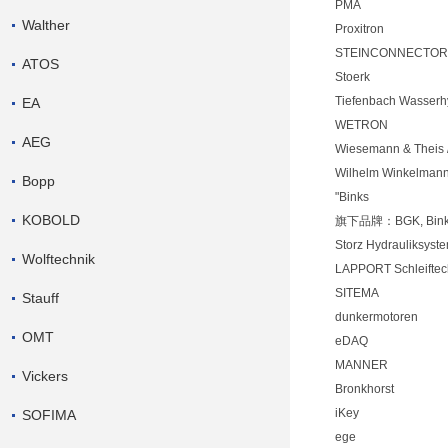
PMA
Walther
Proxitron
STEINCONNECTOR
ATOS
Stoerk
Tiefenbach Wasserh
EA
WETRON
AEG
Wiesemann & Theis 
Wilhelm Winkelman
Bopp
"Binks
KOBOLD
旗下品牌：BGK, Binks, 
Storz Hydrauliksyst
Wolftechnik
LAPPORT Schleiftec
SITEMA
Stauff
dunkermotoren
OMT
eDAQ
MANNER
Vickers
Bronkhorst
iKey
SOFIMA
ege