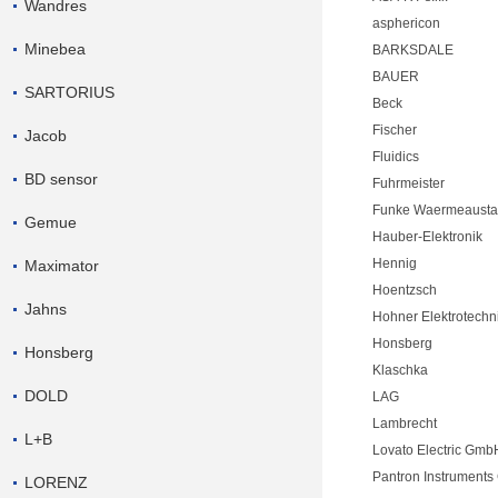
Wandres
asphericon
Minebea
BARKSDALE
BAUER
SARTORIUS
Beck
Fischer
Jacob
Fluidics
BD sensor
Fuhrmeister
Funke Waermeausta
Gemue
Hauber-Elektronik
Hennig
Maximator
Hoentzsch
Jahns
Hohner Elektrotechn
Honsberg
Honsberg
Klaschka
DOLD
LAG
Lambrecht
L+B
Lovato Electric Gmb
Pantron Instrument
LORENZ