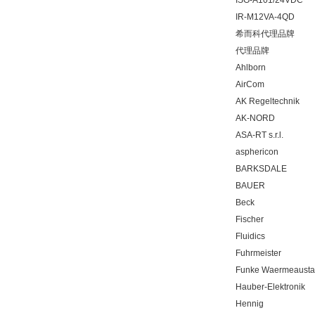
IR-M12VA-4QD
希而科代理品牌
代理品牌
Ahlborn
AirCom
AK Regeltechnik
AK-NORD
ASA-RT s.r.l.
asphericon
BARKSDALE
BAUER
Beck
Fischer
Fluidics
Fuhrmeister
Funke Waermeaust
Hauber-Elektronik
Hennig