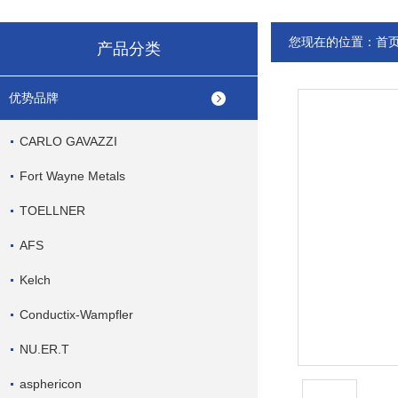
您现在的位置：
首
产品分类
优势品牌
CARLO GAVAZZI
Fort Wayne Metals
TOELLNER
AFS
Kelch
Conductix-Wampfler
NU.ER.T
asphericon