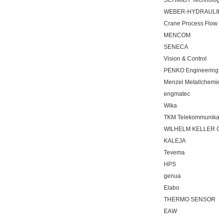
WEBER-HYDRAULI
Crane Process Flow
MENCOM
SENECA
Vision & Control
PENKO Engineering 
Menzel Metallchemi
engmatec
Wika
TKM Telekommunikat
WILHELM KELLER 
KALEJA
Tevema
HPS
genua
Elabo
THERMO SENSOR
EAW