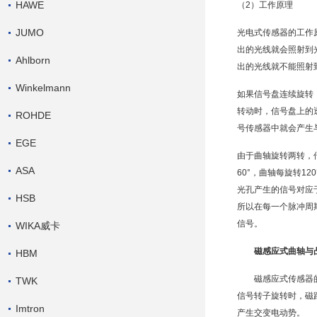
HAWE
（2）工作原理
JUMO
光电式传感器
的工作
出的光线就会照射到光
Ahlborn
出的光线就不能照射到
Winkelmann
如果信号盘连续旋转
转动时，信号盘上的
ROHDE
号传感器中就会产生
EGE
由于曲轴旋转两转，
ASA
60°，曲轴每旋转1
光孔产生的信号对应于
HSB
所以在每一个
脉冲周
信号。
WIKA威卡
磁感应式曲轴与
HBM
磁感应式传感器
TWK
信号转子旋转时，磁
Imtron
产生交变电动势。