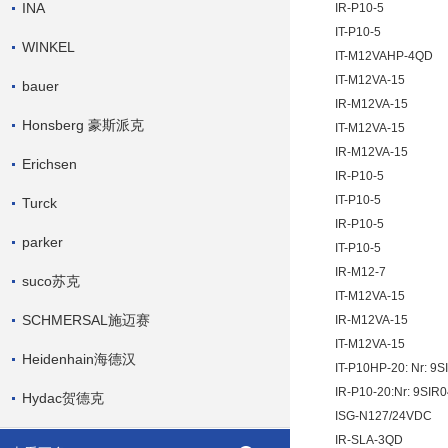
INA
IR-P10-5
IT-P10-5
WINKEL
IT-M12VAHP-4QD
IT-M12VA-15
bauer
IR-M12VA-15
Honsberg 豪斯派克
IT-M12VA-15
IR-M12VA-15
Erichsen
IR-P10-5
IT-P10-5
Turck
IR-P10-5
parker
IT-P10-5
IR-M12-7
suco苏克
IT-M12VA-15
SCHMERSAL施迈赛
IR-M12VA-15
IT-M12VA-15
Heidenhain海德汉
IT-P10HP-20: Nr: 9S
IR-P10-20:Nr: 9SIR
Hydac贺德克
ISG-N127/24VDC
IR-SLA-3QD