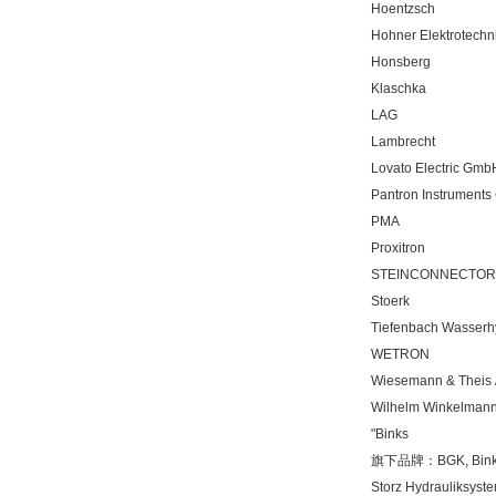
Hoentzsch
Hohner Elektrotechn
Honsberg
Klaschka
LAG
Lambrecht
Lovato Electric Gmb
Pantron Instrument
PMA
Proxitron
STEINCONNECTOR
Stoerk
Tiefenbach Wasserh
WETRON
Wiesemann & Theis 
Wilhelm Winkelman
"Binks
旗下品牌：BGK, Binks, 
Storz Hydrauliksyst