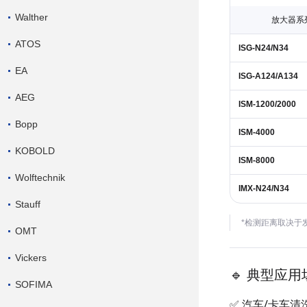
Walther
放大器系
ATOS
ISG-N24/N34
EA
ISG-A124/A134
AEG
ISM-1200/2000
Bopp
ISM-4000
KOBOLD
ISM-8000
Wolftechnik
IMX-N24/N34
Stauff
*检测距离取决于发
OMT
Vickers
🔹 典型应用
SOFIMA
✅ 汽车/卡车