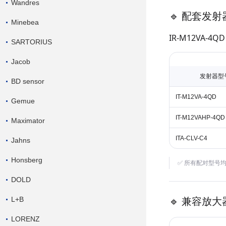
Wandres
🔹 配套发
Minebea
IR-M12VA-
SARTORIUS
Jacob
发射器型
BD sensor
IT-M12VA-4QD
Gemue
IT-M12VAHP-4QD
Maximator
ITA-CLV-C4
Jahns
Honsberg
✅ 所有配对型号均
DOLD
🔹 兼容放
L+B
LORENZ