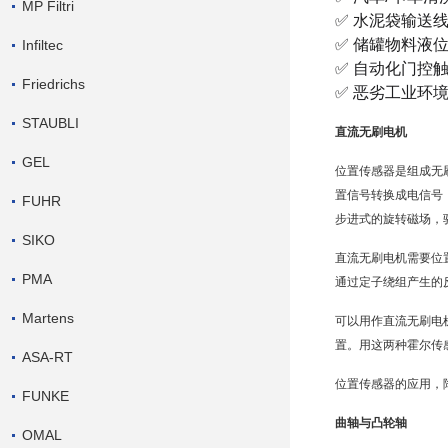
MP Filtri
✅ 水泥袋输送线 
✅ 储罐物料液
Infiltec
✅ 自动化门控
Friedrichs
✅ 恶劣工业环
STAUBLI
直流无刷电机
GEL
位置传感器是组成
无
置信号转换成电信号
FUHR
步进式的旋转磁场，
SIKO
直流无刷电机
需要位
PMA
通过定子绕组产生的
Martens
可以用作直流无刷电
置。用这两种霍尔传
ASA-RT
位置传感器的应用，
FUNKE
曲轴与凸轮轴
OMAL