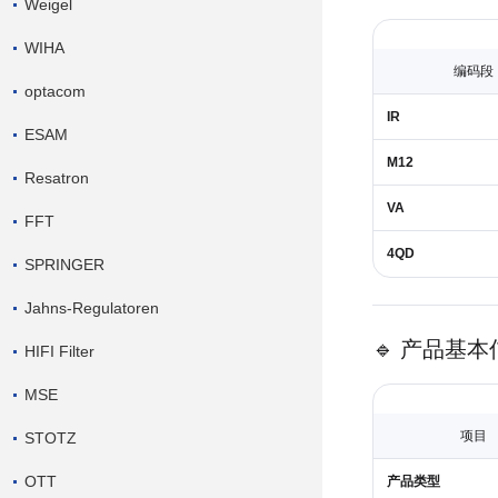
Weigel
WIHA
编码段
optacom
IR
ESAM
M12
Resatron
VA
FFT
4QD
SPRINGER
Jahns-Regulatoren
🔹 产品基本
HIFI Filter
MSE
项目
STOTZ
OTT
产品类型