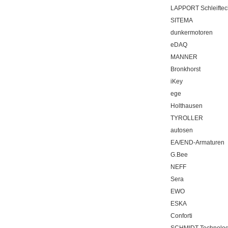
LAPPORT Schleiftec
SITEMA
dunkermotoren
eDAQ
MANNER
Bronkhorst
iKey
ege
Holthausen
TYROLLER
autosen
EA/END-Armaturen
G.Bee
NEFF
Sera
EWO
ESKA
Conforti
SCHMIDT Technolo