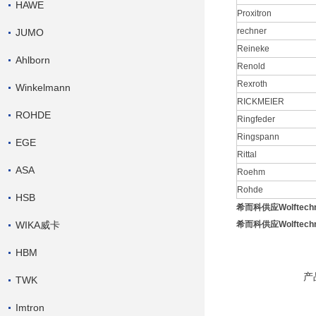
HAWE
Proxitron
rechner
JUMO
Reineke
Ahlborn
Renold
Rexroth
Winkelmann
RICKMEIER
ROHDE
Ringfeder
Ringspann
EGE
Rittal
ASA
Roehm
Rohde
HSB
希而科供应Wolftec
WIKA威卡
希而科供应Wolftec
HBM
产
TWK
Imtron