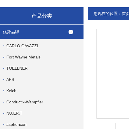
您现在的位置：
首
产品分类
优势品牌
CARLO GAVAZZI
Fort Wayne Metals
TOELLNER
AFS
Kelch
Conductix-Wampfler
NU.ER.T
asphericon