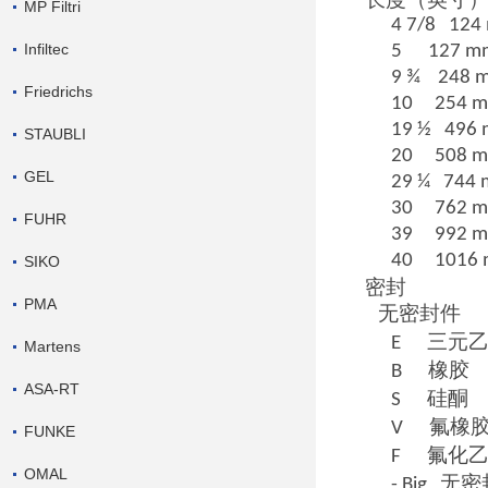
MP Filtri
4 7/8 124
Infiltec
5 127 m
9 ¾ 248 
Friedrichs
10 254 
19 ½ 496
STAUBLI
20 508 
GEL
29 ¼ 744
30 762 
FUHR
39 992 
40 1016
SIKO
密封
PMA
无密封件
三元
E
Martens
橡胶
B
ASA-RT
硅酮
S
氟橡
V
FUNKE
氟化
F
OMAL
无密
- Big