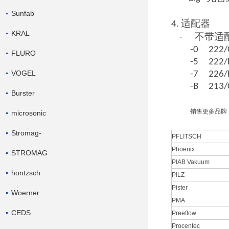
Sunfab
适配器
4.
KRAL
不带适
-
-0 222/
FLURO
-5 222/
VOGEL
-7 226/
-B 213/
Burster
销售更多品牌
microsonic
Stromag-
PFLITSCH
Phoenix
STROMAG
PIAB Vakuum
hontzsch
PILZ
Pister
Woerner
PMA
CEDS
Preeflow
Procentec