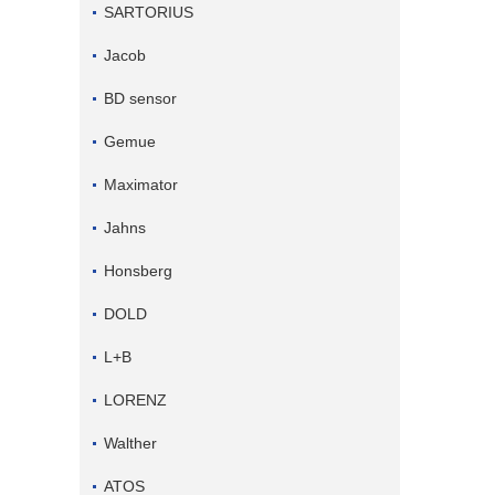
SARTORIUS
Jacob
BD sensor
Gemue
Maximator
Jahns
Honsberg
DOLD
L+B
LORENZ
Walther
ATOS