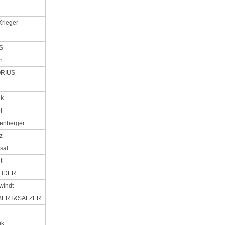
rieger
S
n
RIUS
ck
f
enberger
z
sal
t
IDER
windt
BERT&SALZER
ik