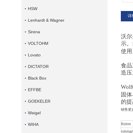
HSW
详
Lenhardt & Wagner
Sirena
沃尔
示。
VOLTOHM
使用
Lovato
食品
DICTATOR
造压
Black Box
Wolf
EFFBE
固体
的提
GOEKELER
销售更
Weigel
WIHA
Rohm
rohma