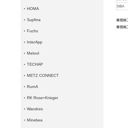
SIBA
HOMA
Supfina
希而科工
希而科工
Fuchs
InterApp
Metool
TECHAP
METZ CONNECT
RumA
RK Rose+Krieger
Wandres
Minebea