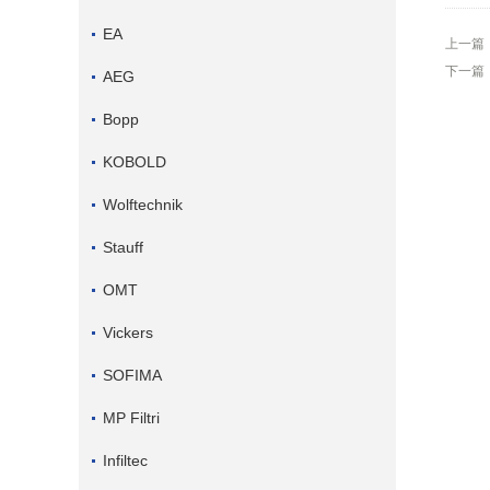
EA
上一篇
下一篇
AEG
Bopp
KOBOLD
Wolftechnik
Stauff
OMT
Vickers
SOFIMA
MP Filtri
Infiltec