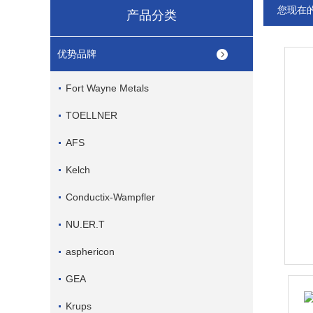
您现在
产品分类
优势品牌
Fort Wayne Metals
TOELLNER
AFS
Kelch
Conductix-Wampfler
NU.ER.T
asphericon
GEA
Krups