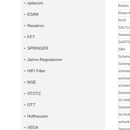
optacom
Rollon
Rose+K
ESAM
RUD
Resatron
SALTU
Samso
FFT
SARTO
SPRINGER
SBA
Schen
Jahns-Regulatoren
Schimp
HIFI Filter
schmal
schmal
MSE
schmer
Schmid
STOTZ
SCHNE
OTT
Schnie
SCHU
Holthausen
schunk
VEGA
Sensor