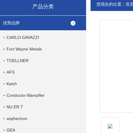
您现在的位置：
首
产品分类
优势品牌
CARLO GAVAZZI
Fort Wayne Metals
TOELLNER
AFS
Kelch
Conductix-Wampfler
NU.ER.T
asphericon
GEA