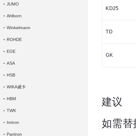
JUMO
KD25
Ahlborn
Winkelmann
TD
ROHDE
EGE
GK
ASA
HSB
WIKA威卡
建议
HBM
TWK
如需替
Imtron
Pantron