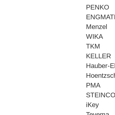
PENKO
ENGMAT
Menzel
WIKA
TKM
KELLER
Hauber-El
Hoentzsc
PMA
STEINC
iKey
Tevema