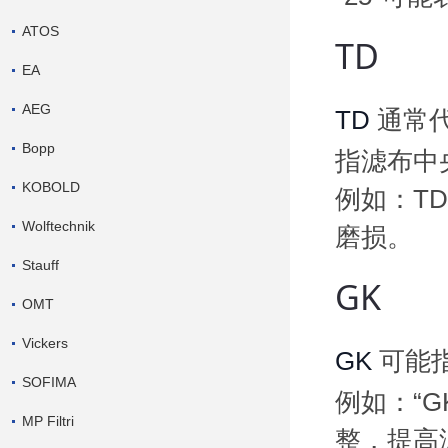
ATOS
TD
EA
AEG
TD
通常
Bopp
指滤布中
KOBOLD
例如：T
Wolftechnik
磨损。
Stauff
GK
OMT
Vickers
GK
可能
SOFIMA
例如：“G
MP Filtri
整，提高