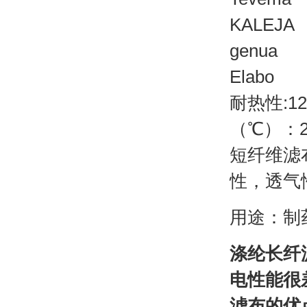
KALEJA
genua
Elabo
耐热性
:1
（℃）：2
短纤维
滤
性，
透气
用途
：制
涤纶长纤
电性能很
滤布的优