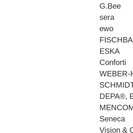
G.Bee
sera
ewo
FISCHB
ESKA
Conforti
WEBER-
SCHMIDT
DEPA®, 
MENCO
Seneca
Vision & 