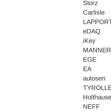
Storz
Carlisle
LAPPOR
eDAQ
iKey
MANNER
EGE
EA
autosen
TYROLL
Holthaus
NEFF