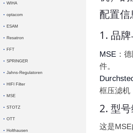
WIHA
配置信
optacom
ESAM
1.
品牌
Resatron
FFT
MSE
：德
SPRINGER
件。
Jahns-Regulatoren
Durchstec
HIFI Filter
框压滤机（
MSE
2.
型号
STOTZ
OTT
这是MSE
Holthausen