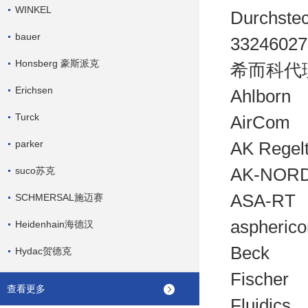
WINKEL
Durchste
bauer
33246027
Honsberg 豪斯派克
希而科代
Erichsen
Ahlborn
Turck
AirCom
parker
AK Regel
AK-NOR
suco苏克
ASA-RT
SCHMERSAL施迈赛
aspherico
Heidenhain海德汉
Beck
Hydac贺德克
Fischer
查看更多
Fluidics