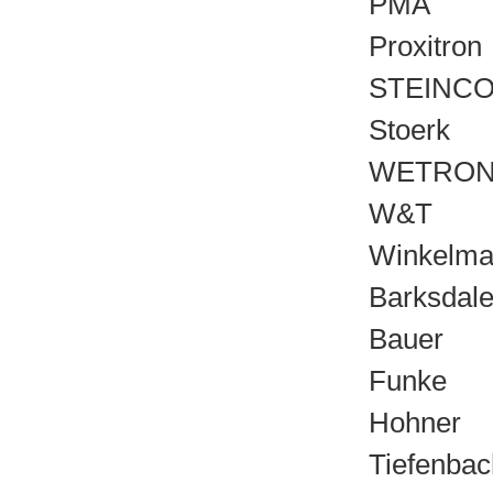
PMA
Proxitron
STEINC
Stoerk
WETRO
W&T
Winkelm
Barksdal
Bauer
Funke
Hohner
Tiefenbac