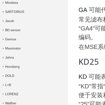
Minebea
GA
可能
SARTORIUS
常见滤布
Jacob
“GA4
BD sensor
编码。
Gemue
在MSE
Maximator
Jahns
KD25
Honsberg
KD
可能
DOLD
L+B
“KD"常
便于安装
LORENZ
“25"可
Walther