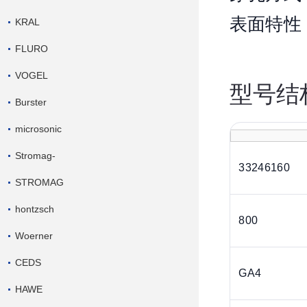
表面特性
KRAL
FLURO
VOGEL
型号结
Burster
microsonic
Stromag-
33246160
STROMAG
hontzsch
800
Woerner
CEDS
GA4
HAWE