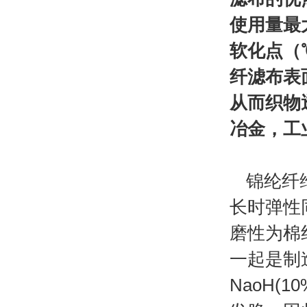
使用量最
软化点
（℃
纤
滤布
表
从而织物
冶金，工
锦纶纤维
长时弹性
磨性为
棉
一起是制
NaoH
(1