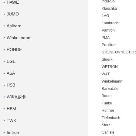
Indu-Sol
HAWE
Klaschka
JUMO
LAG
Lambrecht
Ahlborn
Pantron
Winkelmann
PMA
Proxitron
ROHDE
STEINCONNECTOR
Stoerk
EGE
WETRON
ASA
W&T
Winkelmann
HSB
Barksdale
Bauer
WIKA威卡
Funke
HBM
Hohner
Tiefenbach
TWK
Storz
Imtron
Carlisle