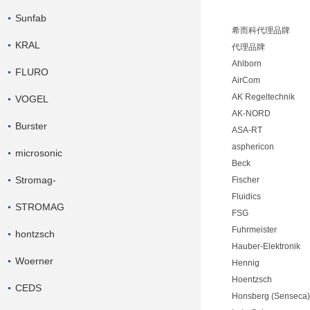
Sunfab
希而科代理品牌
KRAL
代理品牌
Ahlborn
FLURO
AirCom
AK Regeltechnik
VOGEL
AK-NORD
Burster
ASA-RT
asphericon
microsonic
Beck
Stromag-
Fischer
Fluidics
STROMAG
FSG
Fuhrmeister
hontzsch
Hauber-Elektronik
Woerner
Hennig
Hoentzsch
CEDS
Honsberg (Senseca)