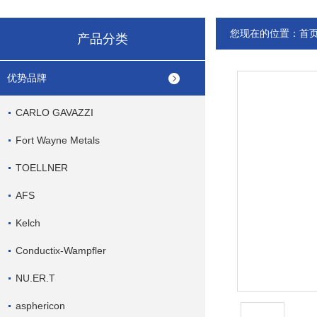
您现在的位置：
首
产品分类
优势品牌
CARLO GAVAZZI
Fort Wayne Metals
TOELLNER
AFS
Kelch
Conductix-Wampfler
NU.ER.T
asphericon