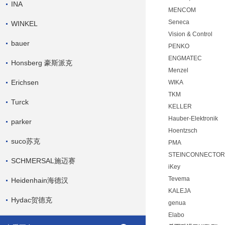
INA
MENCOM
Seneca
WINKEL
Vision & Control
bauer
PENKO
ENGMATEC
Honsberg 豪斯派克
Menzel
Erichsen
WIKA
TKM
Turck
KELLER
Hauber-Elektronik
parker
Hoentzsch
suco苏克
PMA
STEINCONNECTOR
SCHMERSAL施迈赛
iKey
Tevema
Heidenhain海德汉
KALEJA
Hydac贺德克
genua
Elabo