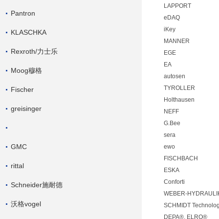
LAPPORT
Pantron
eDAQ
iKey
KLASCHKA
MANNER
Rexroth/力士乐
EGE
EA
Moog穆格
autosen
TYROLLER
Fischer
Holthausen
greisinger
NEFF
G.Bee
sera
GMC
ewo
FISCHBACH
rittal
ESKA
Conforti
Schneider施耐德
WEBER-HYDRAULI
沃格vogel
SCHMIDT Technolo
DEPA®, ELRO®