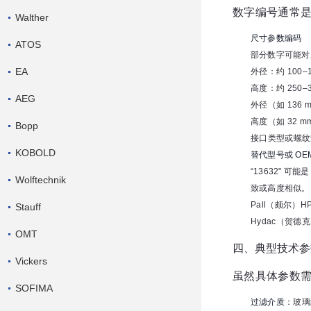
数字编号通常是 
Walther
尺寸参数编码
ATOS
部分数字可能对
EA
外径：约 100–1
高度：约 250
AEG
外径（如 136 
高度（如 32 m
Bopp
接口类型或螺纹
KOBOLD
替代型号或 OE
“13632" 
Wolftechnik
致或高度相似。
Pall（颇尔）HP
Stauff
Hydac（贺
OMT
四、典型技术参
Vickers
虽然具体参数需以
SOFIMA
过滤介质
：玻璃