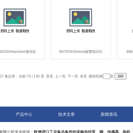
50410AHanchen液压缸
SN79783Sirena报警指示灯
488
2250410A**.
SN79783**.
4
07 条记录，当前 75 / 130 页
首页
上一页
下一页
末页
跳转到第
页
产品中心
技术文章
新闻资讯
有限公司专业提供：
欧洲进口工业备品备件的采购包括泵、阀、传感器、电机