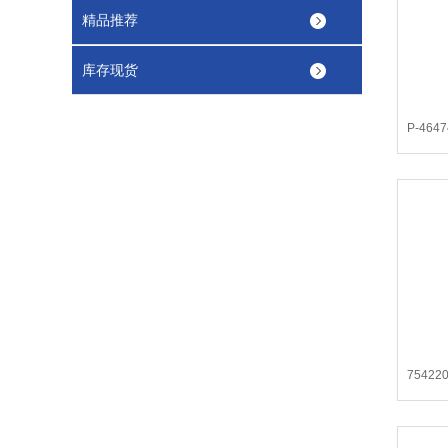
精品推荐
库存现货
P-46
75422