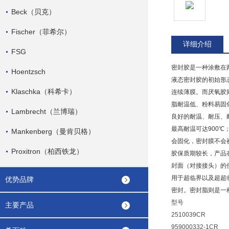
Beck（贝克）
Fischer（菲希尔）
详细介绍
FSG
密封胶
是一种涂敷在
Hoentzsch
液态密封胶的初始形
Klaschka（科希卡）
连续薄膜。而厌氧胶
脂耐温低、粉料易固
Lambrecht（兰博瑞）
良好的耐温、耐压、
最高耐温可达900℃
Mankenberg（曼肯贝格）
会固化，密封膜不会
Proxitron（柏西铁龙）
胶保质期较长，产品
封面（对接接头）的
用于
超临界
以及
超超
优势品牌
密封。
密封脂
则是一
型号
主要产品
2510039CR
959000332-1CR