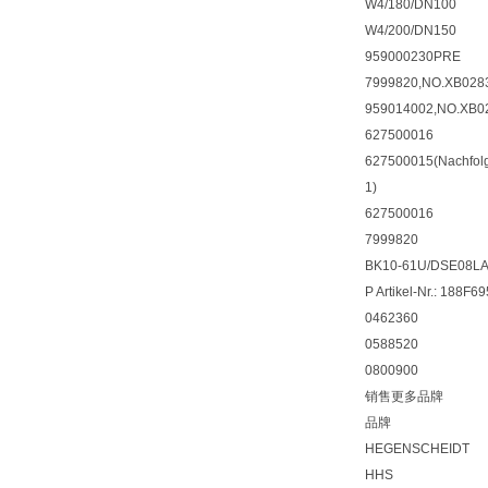
W4/180/DN100
W4/200/DN150
959000230PRE
7999820,NO.XB028
959014002,NO.XB0
627500016
627500015(Nachfol
1)
627500016
7999820
BK10-61U/DSE08LA
P Artikel-Nr.: 188F6
0462360
0588520
0800900
销售更多品牌
品牌
HEGENSCHEIDT
HHS