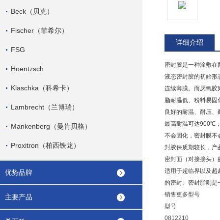
Beck（贝克）
Fischer（菲希尔）
详细介绍
FSG
密封胶
是一种涂敷在
Hoentzsch
液态密封胶的初始形
Klaschka（科希卡）
连续薄膜。而厌氧胶
脂耐温低、粉料易固
Lambrecht（兰博瑞）
良好的耐温、耐压、
最高耐温可达900℃
Mankenberg（曼肯贝格）
不会固化，密封膜不
Proxitron（柏西铁龙）
封胶保质期较长，产
密封面（对接接头）
适用于
超临界
以及
超
优势品牌
的密封。
密封脂
则是
销售更多型号
主要产品
型号
0812210