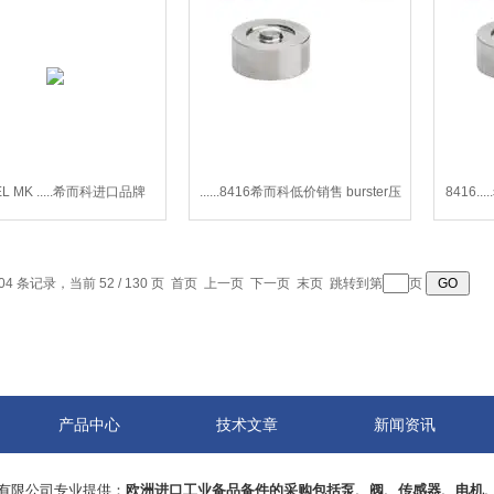
L MK .....希而科进口品牌
......8416希而科低价销售 burster压
8416..
GEL MKS型齿轮箱系列
力传感器8416
04 条记录，当前 52 / 130 页
首页
上一页
下一页
末页
跳转到第
页
产品中心
技术文章
新闻资讯
有限公司专业提供：
欧洲进口工业备品备件的采购包括泵、阀、传感器、电机