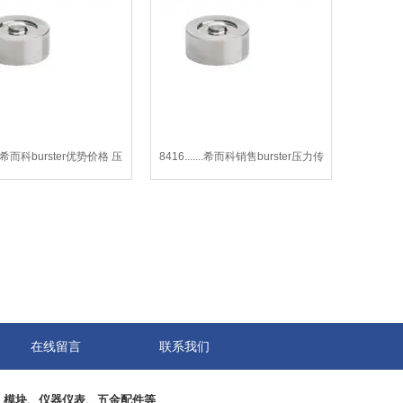
...希而科burster优势价格 压
8416.......希而科销售burster压力传
力传感器 8416
感器 8416系列
在线留言
联系我们
、模块、仪器仪表、五金配件等