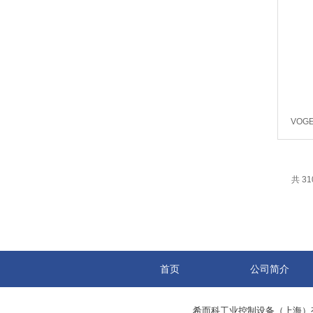
VOGE
VO
共 31
首页
公司简介
希而科工业控制设备（上海）