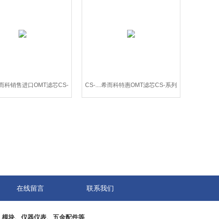
..希而科销售进口OMT滤芯CS-
CS-....希而科特惠OMT滤芯CS-系列
系列
在线留言
联系我们
、模块、仪器仪表、五金配件等