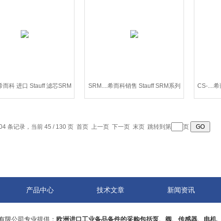
.希而科 进口 Stauff 滤芯SRM
SRM....希而科销售 Stauff SRM系列
CS-..
系列
滤芯
04 条记录，当前 45 / 130 页
首页
上一页
下一页
末页
跳转到第
页
产品中心
技术文章
新闻资讯
有限公司专业提供：
欧洲进口工业备品备件的采购包括泵、阀、传感器、电机