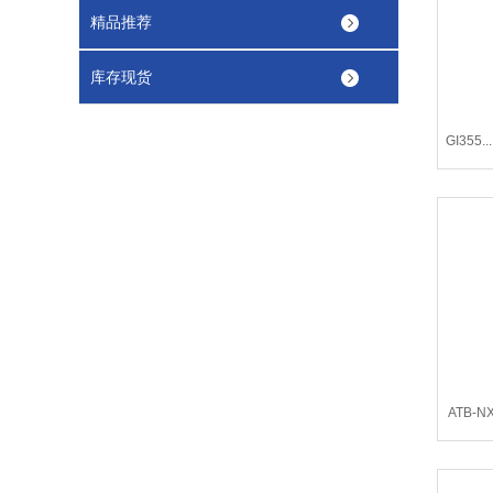
精品推荐
库存现货
GI355
ATB-N
扭