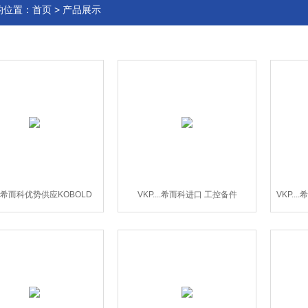
的位置：
首页
>
产品展示
...希而科优势供应KOBOLD
VKP....希而科进口 工控备件
VKP..
DVZ流量计
KOBOLD-VKP系列流量计